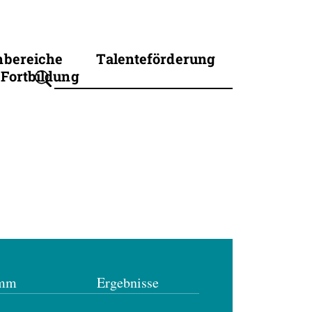
hbereiche
Talenteförderung
Fortbildung
Suchbegriff eingeben
amm
Ergebnisse