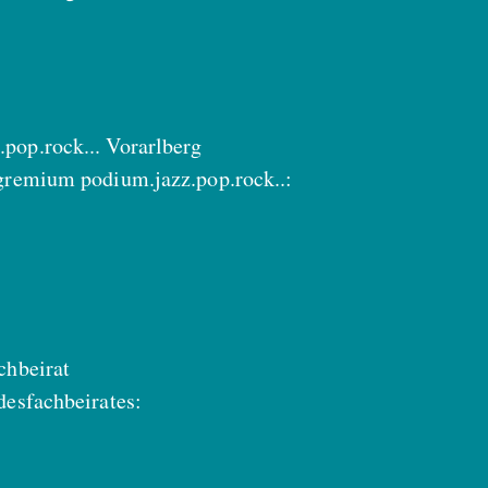
pop.rock... Vorarlberg
gremium podium.jazz.pop.rock..:
chbeirat
desfachbeirates: