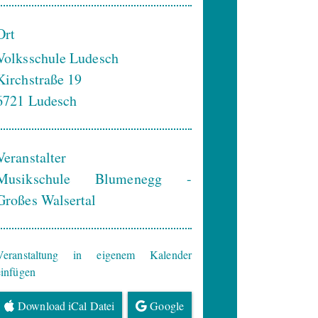
Ort
Volksschule Ludesch
Kirchstraße 19
6721
Ludesch
Veranstalter
Musikschule Blumenegg -
Großes Walsertal
Veranstaltung in eigenem Kalender
einfügen
Download iCal Datei
Google