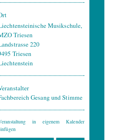
Ort
Liechtensteinische Musikschule,
MZO Triesen
Landstrasse 220
9495
Triesen
Liechtenstein
Veranstalter
Fachbereich Gesang und Stimme
Veranstaltung in eigenem Kalender
einfügen