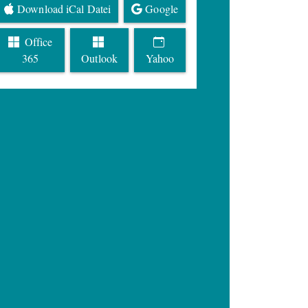
Download iCal Datei
Google
Office
365
Outlook
Yahoo