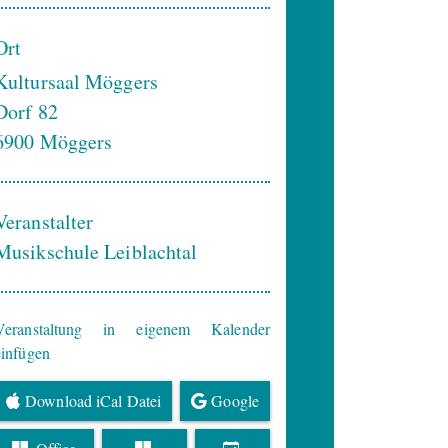
Ort
Kultursaal Möggers
Dorf 82
6900
Möggers
Veranstalter
Musikschule Leiblachtal
Veranstaltung in eigenem Kalender
einfügen
Download iCal Datei
Google