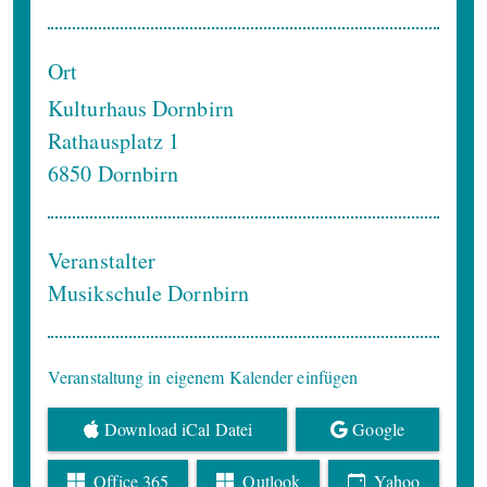
Ort
Kulturhaus Dornbirn
Rathausplatz 1
6850
Dornbirn
Veranstalter
Musikschule Dornbirn
Veranstaltung in eigenem Kalender einfügen
Download iCal Datei
Google
Office 365
Outlook
Yahoo